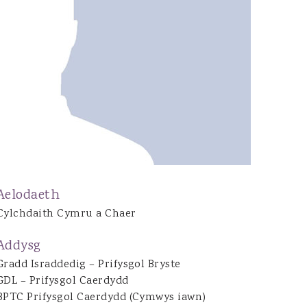
Joshua Dean
Jon Tarrant
Caitlin Brazel
Gwenno Waddington
Daisy O’Hagan
Emily Bennett
Henrietta Gilchrist
Ryan Bowen
Natalie Evans
Aelodaeth
Nia Mathews
Cylchdaith Cymru a Chaer
Addysg
Gradd Israddedig – Prifysgol Bryste
GDL – Prifysgol Caerdydd
BPTC Prifysgol Caerdydd (Cymwys iawn)