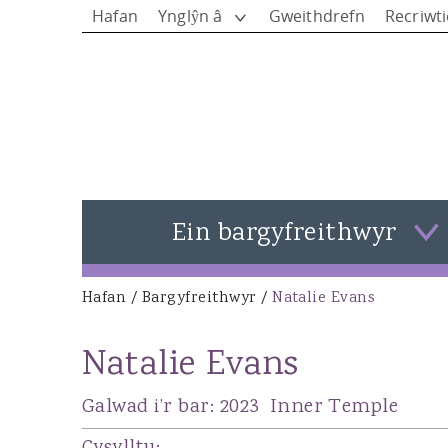
Hafan
Ynglŷn â
Gweithdrefn
Recriwt
Ein bargyfreithwyr
Gweld pob bargyfreithwyr
Hafan
/
Bargyfreithwyr
/
Natalie Evans
You are here
Rhys Jones - Pennaeth y Siambrau
Natalie Evans
Matthew Rees KC
Ieuan Rees
Galwad i’r bar:
2023
Inner Temple
Alison Donovan