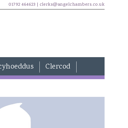
01792 464623 |
clerks@angelchambers.co.uk
cyhoeddus
Clercod
Natasha Davies
Joanna Wilkins
Kira Evans
James McCarthy
Freddie Lewendon