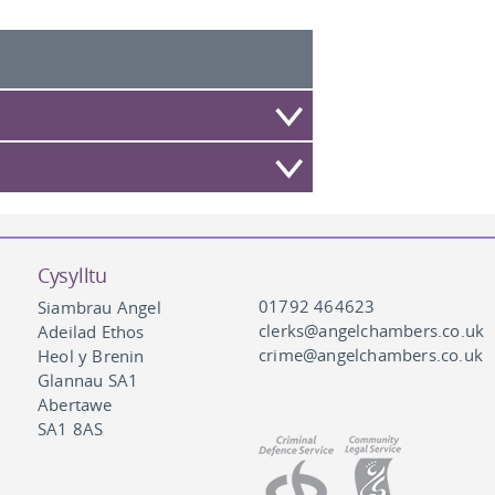
Cysylltu
01792 464623
Siambrau Angel
clerks@angelchambers.co.uk
Adeilad Ethos
crime@angelchambers.co.uk
Heol y Brenin
Glannau SA1
Abertawe
SA1 8AS