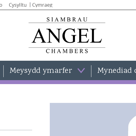
Skip to
io
Cysylltu
main
content
Meysydd ymarfer
Mynediad 
Cyfraith teulu
Clare Templeman
Cyfraith trosedd
Simon Stephenson
Cyfraith sifil
Iain Alba
Gweld pob maes ymarfer
Natasha Moran
Kate Smith