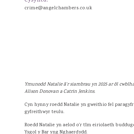
Cysylltu:
Joanna Wood
crime@angelchambers.co.uk
Dominic Boothroyd
Dyfed Llion Thomas
Sara Rudman
Dean Pulling
Sharon James
Ian Ibrahim
Susan Jenkins
Cennydd Richards
Ymunodd Natalie â’r siambrau yn 2025 ar ôl cwblh
Glenda Owen
Alison Donovan a Catrin Jenkins.
Lucy Leader
Cyn hynny roedd Natalie yn gweithio fel paragyf
gyfreithwyr teulu.
TENANTIAID DRWS
Roedd Natalie yn aelod o'r tîm eiriolaeth buddu
Ysgol y Bar yng Nghaerdydd.
James Tillyard KC