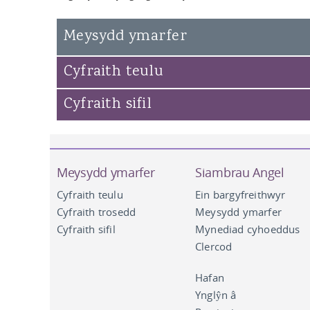
Susan Campbell KC
Meysydd ymarfer
John Hipkin KC
Andrew Clemes
Cyfraith teulu
Cyfraith sifil
Meysydd ymarfer
Siambrau Angel
Cyfraith teulu
Ein bargyfreithwyr
Cyfraith trosedd
Meysydd ymarfer
Cyfraith sifil
Mynediad cyhoeddus
Clercod
Hafan
Ynglŷn â