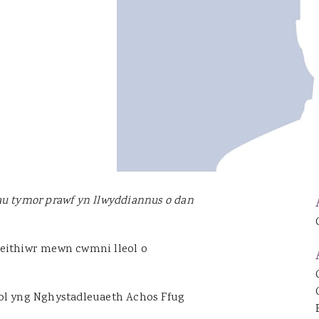
Catrin Jenkins
Patrick Llewelyn
Sara Lewis
Luke Lambourne
Jessica Williams
Hannah George
Robert Donaldson
David Singh
au tymor prawf yn llwyddiannus o dan
reithiwr mewn cwmni lleol o
gol yng Nghystadleuaeth Achos Ffug