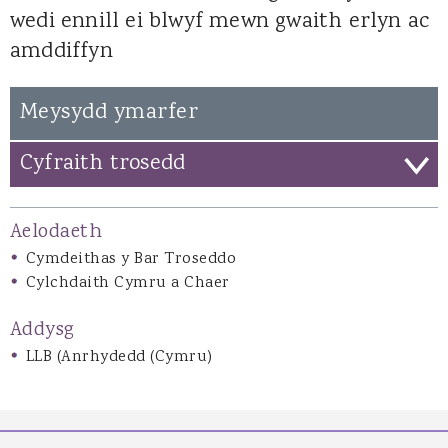
wedi ennill ei blwyf mewn gwaith erlyn ac
amddiffyn
Meysydd ymarfer
Cyfraith trosedd
Aelodaeth
Cymdeithas y Bar Troseddo
Cylchdaith Cymru a Chaer
Addysg
LLB (Anrhydedd (Cymru)