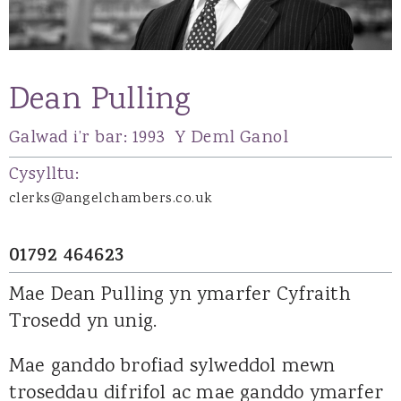
Dean Pulling
Galwad i’r bar:
1993
Y Deml Ganol
Cysylltu:
clerks@angelchambers.co.uk
01792 464623
Mae Dean Pulling yn ymarfer Cyfraith
Trosedd yn unig.
Mae ganddo brofiad sylweddol mewn
troseddau difrifol ac mae ganddo ymarfer