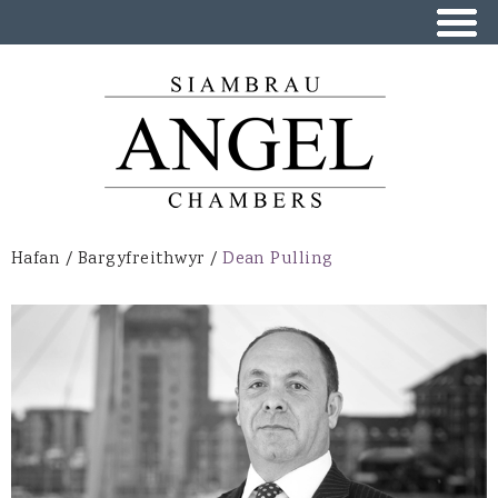
Skip to
main
content
Hafan
/
Bargyfreithwyr
/
Dean Pulling
You are here