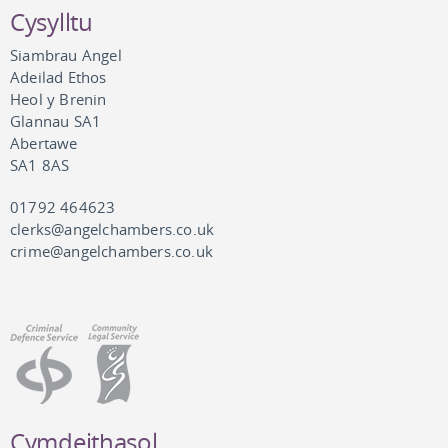
Cysylltu
Siambrau Angel
Adeilad Ethos
Heol y Brenin
Glannau SA1
Abertawe
SA1 8AS
01792 464623
clerks@angelchambers.co.uk
crime@angelchambers.co.uk
Cymdeithasol