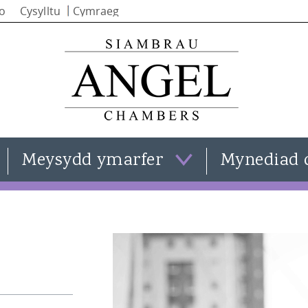
Skip to
io
Cysylltu
main
content
Meysydd ymarfer
Mynediad 
Cyfraith teulu
Clare Templeman
Cyfraith trosedd
Simon Stephenson
Cyfraith sifil
Iain Alba
Gweld pob maes ymarfer
Natasha Moran
Kate Smith