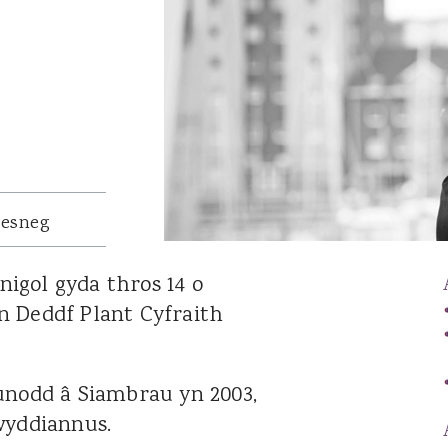
Catrin Jenkins
Patrick Llewelyn
Sara Lewis
Luke Lambourne
Jessica Williams
Hannah George
Robert Donaldson
aesneg
David Singh
igol gyda thros 14 o
n Deddf Plant Cyfraith
unodd â Siambrau yn 2003,
wyddiannus.