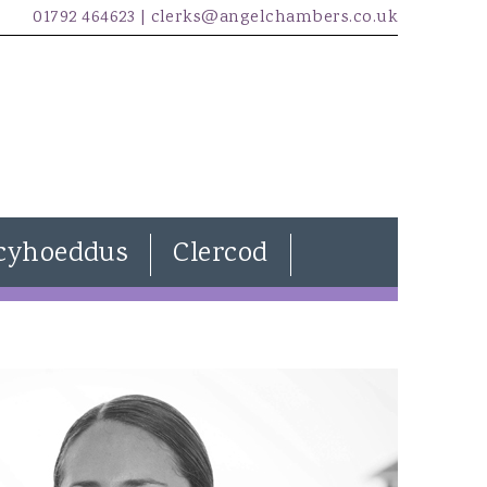
01792 464623 |
clerks@angelchambers.co.uk
cyhoeddus
Clercod
Natasha Davies
Joanna Wilkins
Kira Evans
James McCarthy
Freddie Lewendon