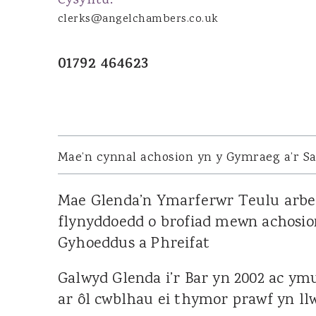
Cysylltu:
Joanna Wood
clerks@angelchambers.co.uk
Dominic Boothroyd
Dyfed Llion Thomas
01792 464623
Sara Rudman
Dean Pulling
Sharon James
Ian Ibrahim
Mae’n cynnal achosion yn y Gymraeg a’r S
Susan Jenkins
Cennydd Richards
Mae Glenda’n Ymarferwr Teulu arben
Glenda Owen
flynyddoedd o brofiad mewn achosio
Lucy Leader
Gyhoeddus a Phreifat
Galwyd Glenda i’r Bar yn 2002 ac ym
TENANTIAID DRWS
ar ôl cwblhau ei thymor prawf yn ll
James Tillyard KC