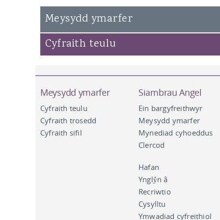
Susan Campbell KC
Meysydd ymarfer
John Hipkin KC
Cyfraith teulu
Andrew Clemes
Meysydd ymarfer
Siambrau Angel
Cyfraith teulu
Ein bargyfreithwyr
Cyfraith trosedd
Meysydd ymarfer
Cyfraith sifil
Mynediad cyhoeddus
Clercod
Hafan
Ynglŷn â
Recriwtio
Cysylltu
Ymwadiad cyfreithiol