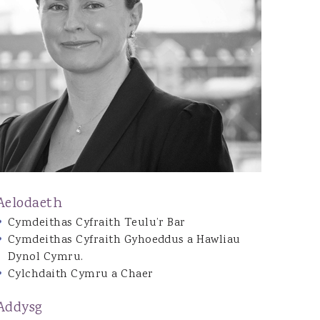
Joshua Dean
Jon Tarrant
Caitlin Brazel
Gwenno Waddington
Daisy O’Hagan
Emily Bennett
Henrietta Gilchrist
Ryan Bowen
Natalie Evans
Aelodaeth
Nia Mathews
Cymdeithas Cyfraith Teulu’r Bar
Cymdeithas Cyfraith Gyhoeddus a Hawliau
Dynol Cymru.
Cylchdaith Cymru a Chaer
Addysg