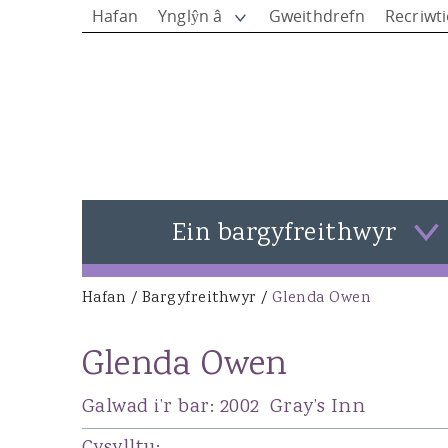
Hafan
Ynglŷn â
Gweithdrefn
Recriwt
Ein bargyfreithwyr
Gweld pob bargyfreithwyr
Hafan
/
Bargyfreithwyr
/
Glenda Owen
You are here
Rhys Jones - Pennaeth y Siambrau
Glenda Owen
Matthew Rees KC
Ieuan Rees
Galwad i’r bar:
2002
Gray’s Inn
Alison Donovan