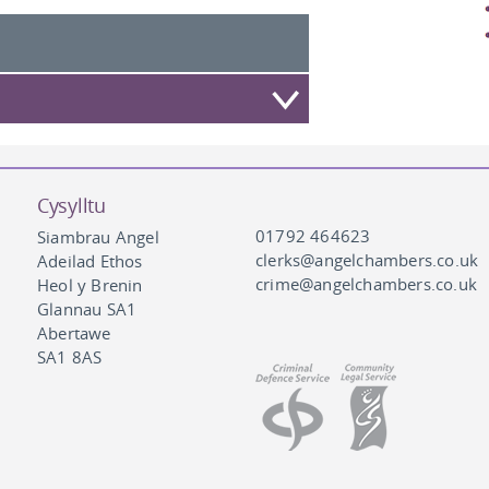
Cysylltu
01792 464623
Siambrau Angel
clerks@angelchambers.co.uk
Adeilad Ethos
crime@angelchambers.co.uk
Heol y Brenin
Glannau SA1
Abertawe
SA1 8AS