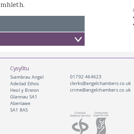
gymhleth.
Cysylltu
01792 464623
Siambrau Angel
clerks@angelchambers.co.uk
Adeilad Ethos
crime@angelchambers.co.uk
Heol y Brenin
Glannau SA1
Abertawe
SA1 8AS