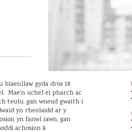
Catrin Jenkins
Patrick Llewelyn
Sara Lewis
Luke Lambourne
Jessica Williams
Hannah George
Robert Donaldson
David Singh
u blaenllaw gyda dros 18
l. Mae'n uchel ei pharch ac
th teulu, gan wneud gwaith i
dwaid yn rheolaidd ar y
osion yn fanwl iawn, gan
soddi achosion â