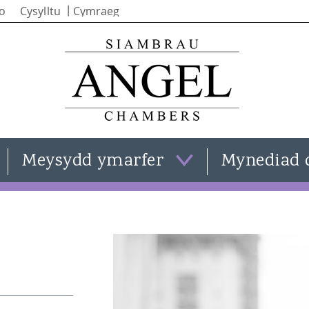
Skip to
io
Cysylltu
main
content
Meysydd ymarfer
Mynediad 
Cyfraith teulu
Clare Templeman
Cyfraith trosedd
Simon Stephenson
Cyfraith sifil
Iain Alba
Gweld pob maes ymarfer
Natasha Moran
Kate Smith