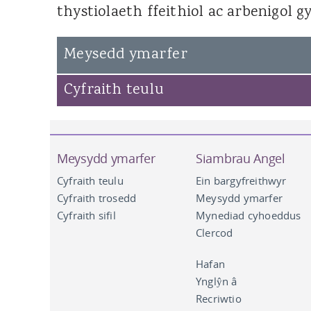
thystiolaeth ffeithiol ac arbenigol 
Susan Campbell KC
John Hipkin KC
Meysedd ymarfer
Andrew Clemes
Cyfraith teulu
Meysydd ymarfer
Siambrau Angel
Cyfraith teulu
Ein bargyfreithwyr
Cyfraith trosedd
Meysydd ymarfer
Cyfraith sifil
Mynediad cyhoeddus
Clercod
Hafan
Ynglŷn â
Recriwtio