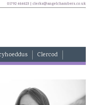
01792 464623 |
clerks@angelchambers.co.uk
cyhoeddus
Clercod
Natasha Davies
Joanna Wilkins
Kira Evans
James McCarthy
Freddie Lewendon