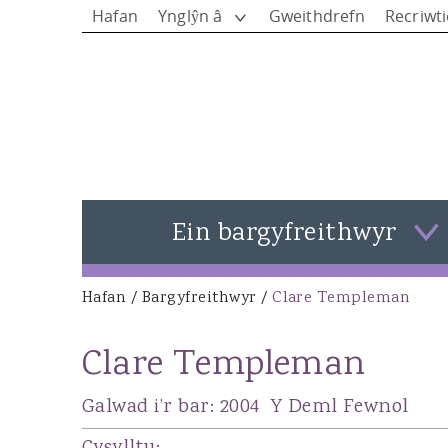
Hafan
Ynglŷn â
Gweithdrefn
Recriwt
Ein bargyfreithwyr
Gweld pob bargyfreithwyr
Hafan
/
Bargyfreithwyr
/
Clare Templeman
You are here
Rhys Jones - Pennaeth y Siambrau
Clare Templeman
Matthew Rees KC
Ieuan Rees
Galwad i’r bar:
2004
Y Deml Fewnol
Alison Donovan