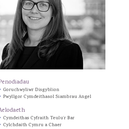
Joshua Dean
Jon Tarrant
Caitlin Brazel
Gwenno Waddington
Daisy O’Hagan
Emily Bennett
Henrietta Gilchrist
Ryan Bowen
Natalie Evans
Penodiadau
Nia Mathews
Goruchwyliwr Disgyblion
Pwyllgor Cymdeithasol Siambrau Angel
Aelodaeth
Cymdeithas Cyfraith Teulu’r Bar
Cylchdaith Cymru a Chaer