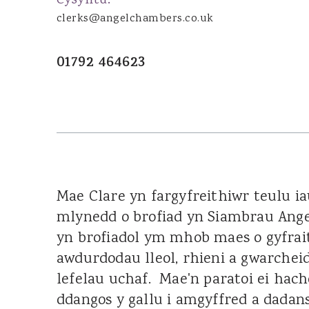
Cysylltu:
Joanna Wood
clerks@angelchambers.co.uk
Dominic Boothroyd
Dyfed Llion Thomas
01792 464623
Sara Rudman
Dean Pulling
Sharon James
Ian Ibrahim
Susan Jenkins
Cennydd Richards
Mae Clare yn fargyfreithiwr teulu ia
Glenda Owen
mlynedd o brofiad yn Siambrau Ange
Lucy Leader
yn brofiadol ym mhob maes o gyfrai
awdurdodau lleol, rhieni a gwarchei
lefelau uchaf. Mae'n paratoi ei hach
TENANTIAID DRWS
ddangos y gallu i amgyffred a dadan
James Tillyard KC